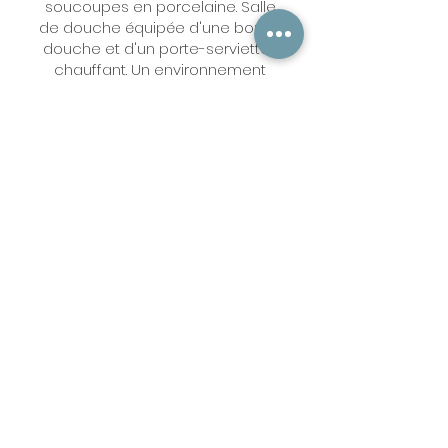
soucoupes en porcelaine. Salle
de douche équipée d'une bonne
douche et d'un porte-serviettes
chauffant. Un environnement
charmant et une cuisine vraiment
excellente."
CE QUE NOS VISITEURS DISENT