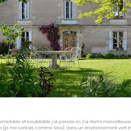
rmidable et inoubliable j'ai passée ici. J'ai dormi merveilleu
 (je me sentais comme Sissi), dans un environnement vert tr