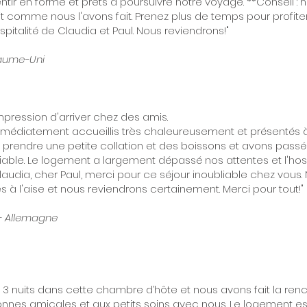
tir en forme et prêts à poursuivre notre voyage. **Conseil : 
t comme nous l'avons fait. Prenez plus de temps pour profite
ospitalité de Claudia et Paul. Nous reviendrons!"
oyaume-Uni
mpression d'arriver chez des amis.
médiatement accueillis très chaleureusement et présentés à 
à prendre une petite collation et des boissons et avons passé
iable. Le logement a largement dépassé nos attentes et l'hospi
laudia, cher Paul, merci pour ce séjour inoubliable chez vous
 à l'aise et nous reviendrons certainement. Merci pour tout!"
 - Allemagne
3 nuits dans cette chambre d’hôte et nous avons fait la ren
onnes amicales et aux petits soins avec nous. Le logement es