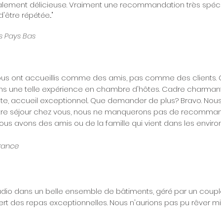
galement délicieuse. Vraiment une recommandation très spéci
être répétée..."
s Pays Bas
nous ont accueillis comme des amis, pas comme des clients. 
ons une telle expérience en chambre d'hôtes. Cadre charmant
nte, accueil exceptionnel.. Que demander de plus? Bravo. Nou
tre séjour chez vous, nous ne manquerons pas de recomman
ous avons des amis ou de la famille qui vient dans les environ
France
udio dans un belle ensemble de bâtiments, géré par un couple
ert des repas exceptionnelles. Nous n'aurions pas pu rêver mi