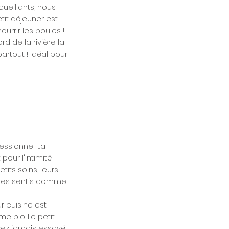
cueillants, nous
tit déjeuner est
ourrir les poules !
d de la rivière la
artout ! Idéal pour
essionnel. La
our l'intimité
its soins, leurs
mmes sentis comme
r cuisine est
me bio. Le petit
avez jamais essayé