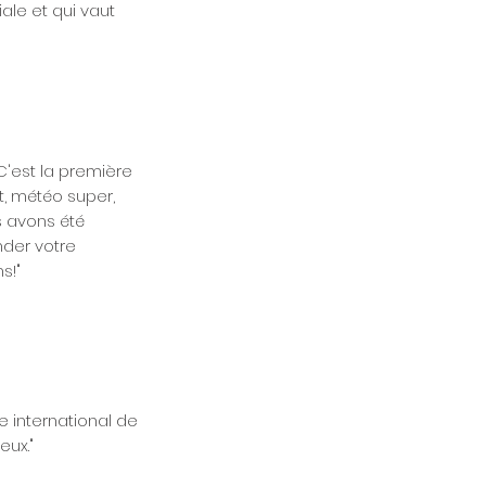
ale et qui vaut
C'est la première
, météo super,
s avons été
der votre
s!"
 international de
eux."