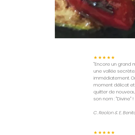
★★★★★
"Encore un grand 
une vallée secrète.
immédiatement. On
moment délicat et r
quitter de nouvea
son nom : "Divine" !
C. Reolon & E. Benit
★★★★★