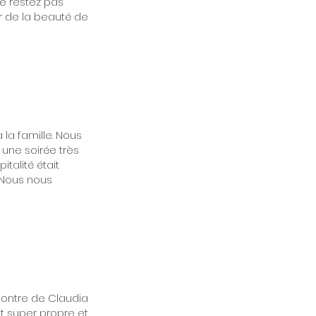
ne restez pas
r de la beauté de
la famille. Nous
 une soirée très
talité était
. Nous nous
contre de Claudia
t super propre et