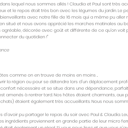
 dans lequel nous sommes allés ! Claudia et Paul sont très ac
x et le repas était très bon avec les légumes du jardin. Le pe
 bienveillants avec notre fille de 16 mois qui a même pu aller n
bien situé et nous avons apprécié les marches matinales au bor
 agréable, décorée avec goût et différente de ce qu’on voit p
nnecter du quotidien !"
rance
tes comme on en trouve de moins en moins ...
rir la région ou pour se détendre lors d'un déplacement prof
confort nécessaire et se situe dans une dépendance, parfait p
st amenés à rentrer tard. Nos hôtes étaient charmants, aux pet
 chats) étaient également très accueillants. Nous nous so
d'avoir pu partager le repas du soir avec Paul & Claudia. Leu
les ingrédients proviennent en grande partie de leur micro fer
é était également un régal. Si vous nous lisez et que vous n'