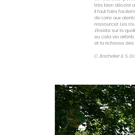
très bien décoré 
Il faut faire facil
de Loire aux alent
ressourcer. Les rout
J’insiste sur la qu
eu cela via airbnb
et la richesse des
C. Bachelier & S. G