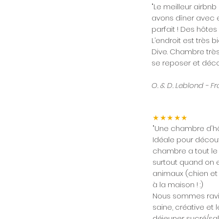
"Le meilleur airbnb
avons dîner avec eu
parfait ! Des hôtes
L’endroit est très 
Dive. Chambre très
se reposer et déco
O. & D. Leblond - F
★★★★★
"Une chambre d'hô
Idéale pour découv
chambre a tout le 
surtout quand on e
animaux (chien et
à la maison ! :)
Nous sommes ravis 
saine, créative et 
déjeuner sucré/sal