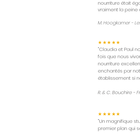
nourriture était é
vraiment la peine d'
M. Hoogkamer - Le
★★★★★
"Claudia et Paul 
fois que nous viv
nourriture excelle
enchantés par no
établissement si n
R. & C. Bouchire - 
★★★★★
"Un magnifique st
premier plan qui s